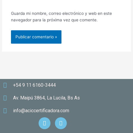
Guarda mi nombre, correo electrónico y web en este
navegador para la próxima vez que comente.
+54 9 11 6160-3444
Av. Maipú 3864, La Lucila, Bs As
info@aciccertificadora.com
F
I
a
n
c
s