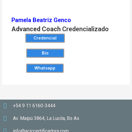
Pamela Beatriz Genco
Advanced Coach
Credencializado
Credencial
Bio
Whatsapp
+54 9 11 6160-3444
Av. Maipú 3864, La Lucila, Bs As
info@aciccertificadora.com