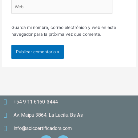
Web
Guarda mi nombre, correo electrónico y web en este
navegador para la próxima vez que comente.
+54 9 11 6160-3444
Av. Maipú 3864, La Lucila, Bs As
info@aciccertificadora.com
F
I