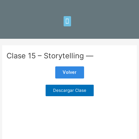
Ir
Navegación
al
de
contenido
entradas
Menu
Clase 15 – Storytelling —
Volver
Descargar Clase