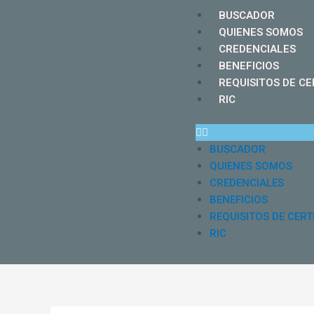
Ir
Navegación
Menu
BUSCADOR
al
de
QUIENES SOMOS
contenido
entradas
CREDENCIALES
BENEFICIOS
REQUISITOS DE CE
RIC
BUSCADOR
QUIENES SOMOS
CREDENCIALES
BENEFICIOS
REQUISITOS DE CERT
RIC