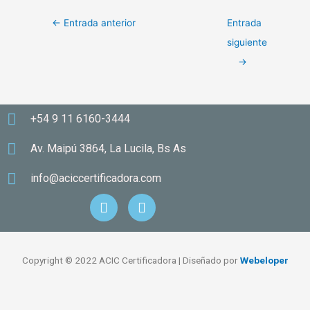
←
Entrada anterior
Entrada
siguiente
→
+54 9 11 6160-3444
Av. Maipú 3864, La Lucila, Bs As
info@aciccertificadora.com
F
I
a
n
c
s
e
t
b
a
Copyright © 2022 ACIC Certificadora | Diseñado por
Webeloper
o
g
o
r
k
a