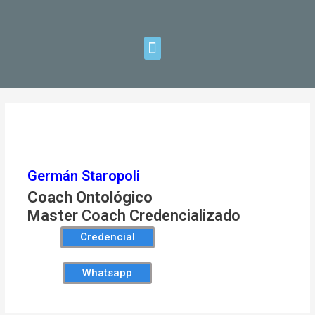
Ir
Navegación
al
de
contenido
entradas
Menu
Germán Staropoli
Coach Ontológico
Master Coach Credencializado
Credencial
Whatsapp