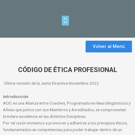
Ir
al
contenido
Menu
Volver al Menú
CÓDIGO DE ÉTICA PROFESIONAL
Última revisión de la Junta Directiva Noviembre 2022
Introducción
ACIC es una Alianza entre Coaches, Programadores Neurolíngüisticos y
Afines que juntos con sus Miembros y Acreditados, se comprometen
brindare excelencia en las distintas Disciplinas.
Por tal razón invitamos a promover y adherirse a los principios éticos,
fundamentados en competencias para poder trabajar dentro de un